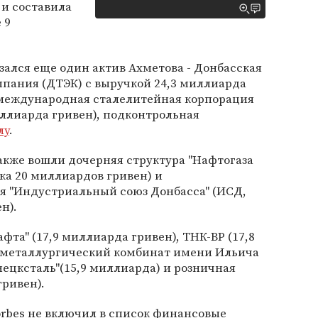
 и составила
 9
зался еще один актив Ахметова - Донбасская
мпания (ДТЭК) с выручкой 24,3 миллиарда
а международная сталелитейная корпорация
миллиарда гривен), подконтрольная
лу
.
акже вошли дочерняя структура "Нафтогаза
чка 20 миллиардов гривен) и
я "Индустриальный союз Донбасса" (ИСД,
н).
афта" (17,9 миллиарда гривен), ТНК-ВР (17,8
 металлургический комбинат имени Ильича
нецксталь"(15,9 миллиарда) и розничная
гривен).
orbes не включил в список финансовые