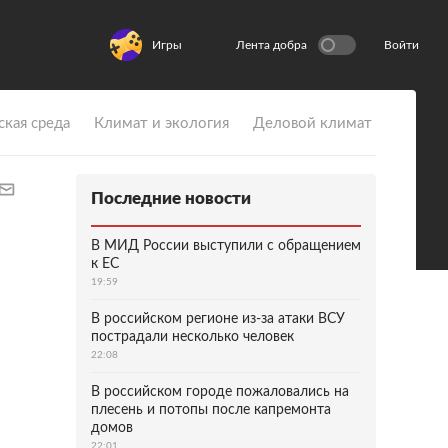
Игры
Лента добра
Войти
ская среда
Климат и экология
Деловой климат
Последние новости
В МИД России выступили с обращением
к ЕС
19:59
В российском регионе из-за атаки ВСУ
пострадали несколько человек
22:08
В российском городе пожаловались на
плесень и потопы после капремонта
домов
22:01