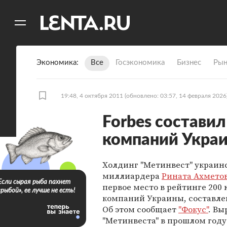
11
A
Экономика
Все
Госэкономика
Бизнес
Рын
19:48, 4 октября 2011
(обновлено: 03:57, 14 февраля 2026
Forbes состави
компаний Укра
Холдинг "Метинвест" украин
миллиардера
Рината Ахмето
Если сырая рыба пахнет
первое место в рейтинге 200
«рыбой», ее лучше не есть!
компаний Украины, составле
Об этом сообщает
"Фокус"
. Вы
"Метинвеста" в прошлом году