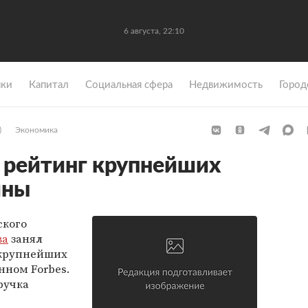
6 августа, 22:10
ки
Капитал
Социальная сфера
Недвижимость
Город
)
Экономика
л рейтинг крупнейших
ины
ского
ва
занял
 крупнейших
нном Forbes.
ручка