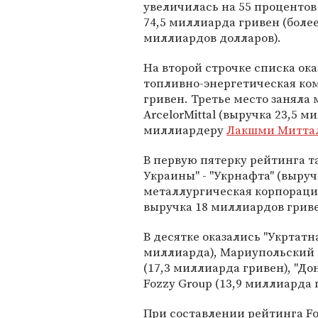
увеличилась на 55 процентов
74,5 миллиарда гривен (более
миллиардов долларов).
На второй строчке списка ока
топливно-энергетическая ко
гривен. Третье место занял
ArcelorMittal (выручка 23,5 
миллиардеру
Лакшми Митта
В первую пятерку рейтинга т
Украины" - "Укрнафта" (выру
металлургическая корпораци
выручка 18 миллиардов гриве
В десятке оказались "Укртатн
миллиарда), Мариупольский
(17,3 миллиарда гривен), "До
Fozzy Group (13,9 миллиарда 
При составлении рейтинга F