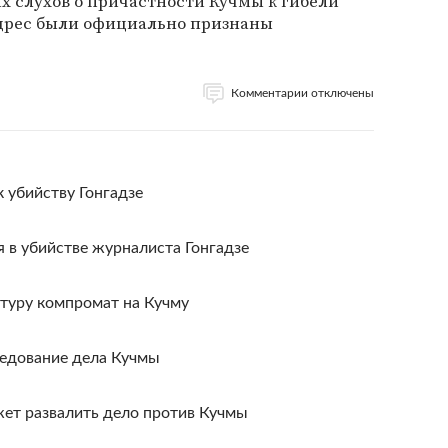
х слухов о причастности Кучмы к гибели
адрес были официально признаны
Комментарии отключены
к убийству Гонгадзе
 в убийстве журналиста Гонгадзе
атуру компромат на Кучму
ледование дела Кучмы
жет развалить дело против Кучмы