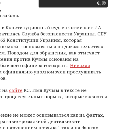
а
,
 закона.
 в Конституционный суд, как отмечает ИА
братилась Служба безопасности Украины. СБУ
 62 Конституции Украины, которая
 не может основываться на доказательствах,
м. Поводом для обращения, как отмечает
винения против Кучмы основаны на
бывшего офицера госохраны
Николая
ыл официально уполномочен прослушивать
ов.
н на
сайте
КС. Имя Кучмы в тексте не
 о процессуальных нормах, которые касаются
нение не может основываться как на фактах,
еративно-розыскной деятельности
с нарушением порядка", так и на фактах,