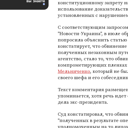
конституционному запрету н
использование доказательств
установленных с нарушением
С соответствующим запросом
"Новости-Украина", в июле о
попросила объяснить статью
констатирует, что обвинение
полученных незаконным путе
агентство, стало то, что об
компрометирующих пленках 
Мельниченко
, который не б
своего шефа и его собеседник
Текст комментария размеще
упоминается, хотя речь идет
дела экс-президента.
Суд констатировал, что обви
"полученных в результате оп
уполномоченным на то лицом 