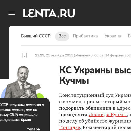
11
A
Бывший СССР
Все
Прибалтика
Украина
Б
21:23, 21 октября 2011
(обновлено: 05:32, 14 февраля 202
КС Украины выс
Кучмы
Конституционный суд Украи
с комментарием, который мо
СССР запустил человека в
подорвать обвинения в адрес 
космос раньше, чем по
президента
Леонида Кучмы
,
всему США разрешили
по делу об убийстве журнали
межрасовые браки
Гонгадзе
. Комментарий посв