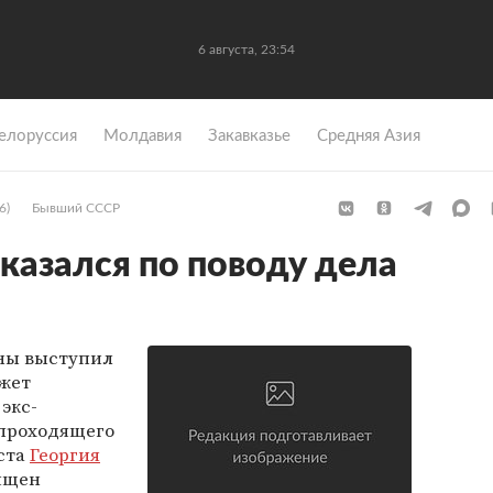
6 августа, 23:54
елоруссия
Молдавия
Закавказье
Средняя Азия
6)
Бывший СССР
казался по поводу дела
ны выступил
жет
экс-
 проходящего
ста
Георгия
ящен