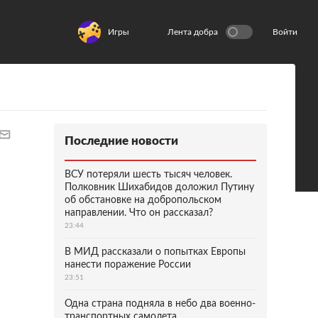
Игры
Лента добра
Войти
Последние новости
ВСУ потеряли шесть тысяч человек.
Полковник Шихабидов доложил Путину
об обстановке на добропольском
направлении. Что он рассказал?
23:44
В МИД рассказали о попытках Европы
нанести поражение России
23:51
Одна страна подняла в небо два военно-
транспортных самолета