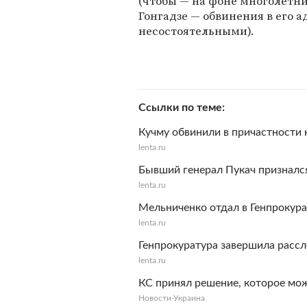
(чтобы — на фоне многолетни
Гонгадзе — обвинения в его 
несостоятельными).
Ссылки по теме
Кучму обвинили в причастности 
lenta.ru
Бывший генерал Пукач признался
lenta.ru
Мельниченко отдал в Генпрокур
lenta.ru
Генпрокуратура завершила расс
lenta.ru
КС принял решение, которое мо
Новости-Украина