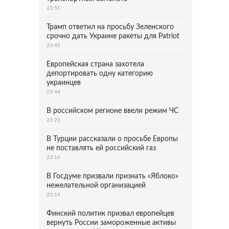
23:51
Трамп ответил на просьбу Зеленского
срочно дать Украине ракеты для Patriot
23:45
Европейская страна захотела
депортировать одну категорию
украинцев
23:44
В российском регионе ввели режим ЧС
23:21
В Турции рассказали о просьбе Европы
не поставлять ей российский газ
23:16
В Госдуме призвали признать «Яблоко»
нежелательной организацией
23:14
Финский политик призвал европейцев
вернуть России замороженные активы