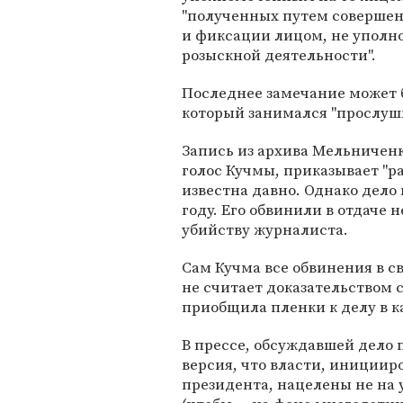
"полученных путем совершен
и фиксации лицом, не уполн
розыскной деятельности".
Последнее замечание может б
который занимался "прослушк
Запись из архива Мельниченк
голос Кучмы, приказывает "р
известна давно. Однако дело
году. Его обвинили в отдаче 
убийству журналиста.
Сам Кучма все обвинения в с
не считает доказательством с
приобщила пленки к делу в к
В прессе, обсуждавшей дело 
версия, что власти, инициир
президента, нацелены не на у