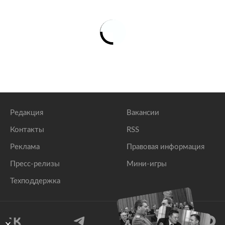
Редакция
Вакансии
Контакты
RSS
Реклама
Правовая информация
Пресс-релизы
Мини-игры
Техподдержка