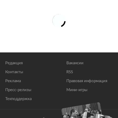
Редакция
Вакансии
Контакты
RSS
Реклама
Правовая информация
Пресс-релизы
Мини-игры
Техподдержка