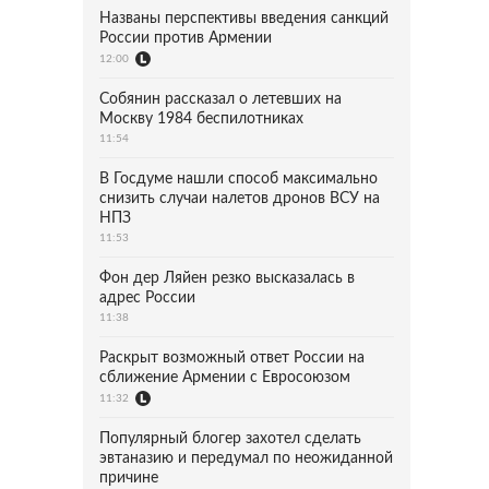
Названы перспективы введения санкций
России против Армении
12:00
Собянин рассказал о летевших на
Москву 1984 беспилотниках
11:54
В Госдуме нашли способ максимально
снизить случаи налетов дронов ВСУ на
НПЗ
11:53
Фон дер Ляйен резко высказалась в
адрес России
11:38
Раскрыт возможный ответ России на
сближение Армении с Евросоюзом
11:32
Популярный блогер захотел сделать
эвтаназию и передумал по неожиданной
причине