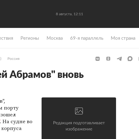
8 августа, 12:11
ствия
Регионы
Москва
69-я параллель
Моя страна
)
Россия
ей Абрамов" вновь
",
м порту
изошел
. На судне во
 корпуса