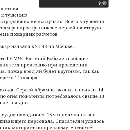
шествия
 к тушению
страдавших не поступало. Всего в тушении
тиям распространился с первой на вторую
семь пожарных расчетов.
жар начался в 21:43 по Москве.
ого ГУ МЧС Евгений Бобылев сообщил
теплителя произошло при проведении
ам, пожар вряд ли будет крупным, так как
орело 14 ноября".
хода "Сергей Абрамов" возник в ночь на 14
ию огня пожарным потребовалось свыше 13
 лег на дно.
у судна находились 15 членов экипажа и
живающего персонала. Спасателям удалось
ханик-моторист по-прежнему считается