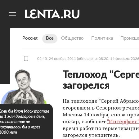
11
A
Россия
Все
Общество
Политика
Происше
02:40, 24 ноября 2011
(обновлено: 08:20, 14 февраля 2026
Теплоход "Серг
загорелся
На теплоходе "Сергей Абрамов
сгоревшем в Северном речно
Если бы Илон Маск тратил
Москвы 14 ноября, снова про
по 1 млн долларов в день,
пожар, сообщает
"Интерфакс"
его состояние не
время работ по герметизации
закончилось бы и через
2000 лет
загорелся утеплитель.