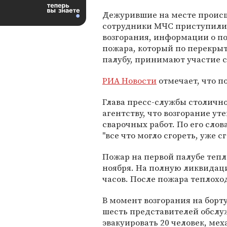
Дежурившие на месте проис
сотрудники МЧС приступили
возгорания, информации о по
пожара, который по перекры
палубу, принимают участие 
РИА Новости
отмечает, что по
Глава пресс-службы столичн
агентству, что возгорание у
сварочных работ. По его слов
"все что могло сгореть, уже сг
Пожар на первой палубе тепло
ноября. На полную ликвидац
часов. После пожара теплоход
В момент возгорания на борт
шесть представителей обслу
эвакуировать 20 человек, ме