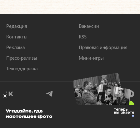
Редакция
Вакансии
Контакты
RSS
Реклама
Правовая информация
Пресс-релизы
Мини-игры
Техподдержка
18
+
Угадайте, где
настоящее фото
© 1999–2026 Все права защищены.
ООО «Лента.Ру»
Лента добра