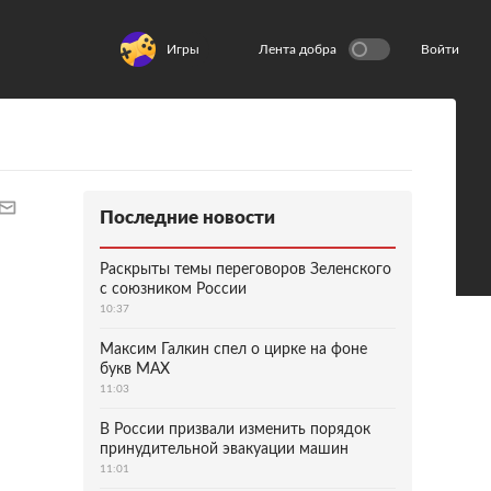
Игры
Лента добра
Войти
Последние новости
Раскрыты темы переговоров Зеленского
с союзником России
10:37
Максим Галкин спел о цирке на фоне
букв MAX
11:03
В России призвали изменить порядок
принудительной эвакуации машин
11:01