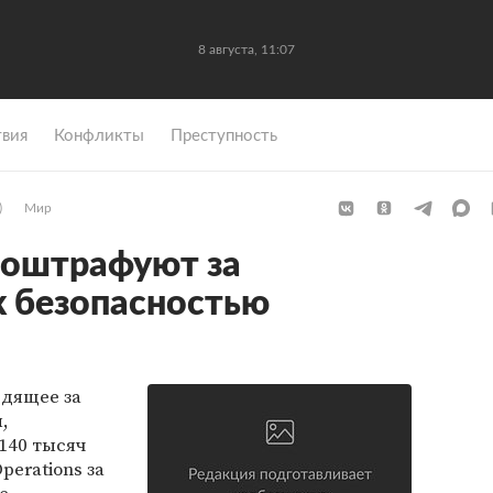
8 августа, 11:07
вия
Конфликты
Преступность
)
Мир
 оштрафуют за
 безопасностью
едящее за
,
140 тысяч
erations за