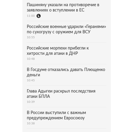
Пашиняну указали на противоречие в
заявлениях о вступлении в ЕС
11:00
Российские военные ударили «Геранями»
по сухогрузу с оружием для ВСУ
10:55
Российские морпехи прибегли к
хитрости для атаки в ДНР
10:48
В Госдуме отказались давать Плющенко
деньги
10:45
Глава Адыгеи раскрыл последствия
атаки БПЛА
10:39
В России выступили с важным
предупреждением Евросоюзу
10:38