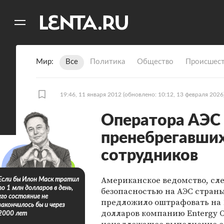
11
A
Мир
Все
Политика
Общество
Происшест
19:46, 11 января 2012
(обновлено: 10:12, 13 февраля 2026
Оператора АЭС
пренебрегавших
сотрудников
Американское ведомство, сл
Если бы Илон Маск тратил
по 1 млн долларов в день,
безопасностью на АЭС страны
его состояние не
предложило оштрафовать на 
закончилось бы и через
долларов компанию Entergy Op
2000 лет