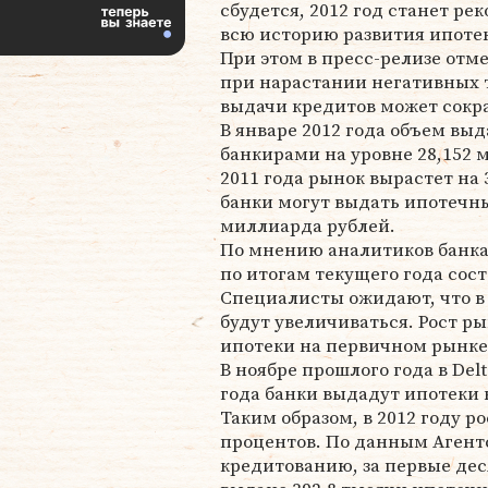
сбудется, 2012 год станет ре
всю историю развития ипотек
При этом в пресс-релизе отме
при нарастании негативных 
выдачи кредитов может сокра
В январе 2012 года объем вы
банкирами на уровне 28,152 
2011 года рынок вырастет на 
банки могут выдать ипотечны
миллиарда рублей.
По мнению аналитиков банка
по итогам текущего года сос
Специалисты ожидают, что в 
будут увеличиваться. Рост р
ипотеки на первичном рынке
В ноябре прошлого года в Del
года банки выдадут ипотеки 
Таким образом, в 2012 году р
процентов. По данным Аген
кредитованию, за первые дес