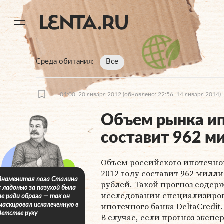
11
A
Среда обитания
Все
04:00, 20 января 2012
(обновлено: 22:56, 14 января 2014)
Объем рынка ип
составит 962 м
Объем российского ипотечно
2012 году составит 962 милл
Знаменитая поза Сталина
рублей. Такой прогноз содер
с ладонью за пазухой была
исследовании специализиро
не ради образа — так он
ипотечного банка DeltaCredit.
маскировал искалеченную в
детстве руку
В случае, если прогноз экспе