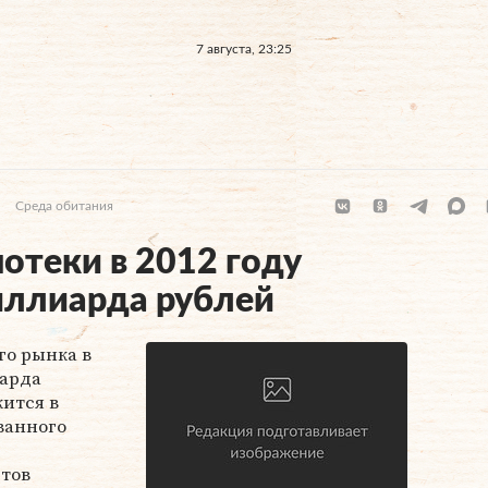
7 августа, 23:25
Среда обитания
отеки в 2012 году
иллиарда рублей
го рынка в
иарда
жится в
ванного
ртов