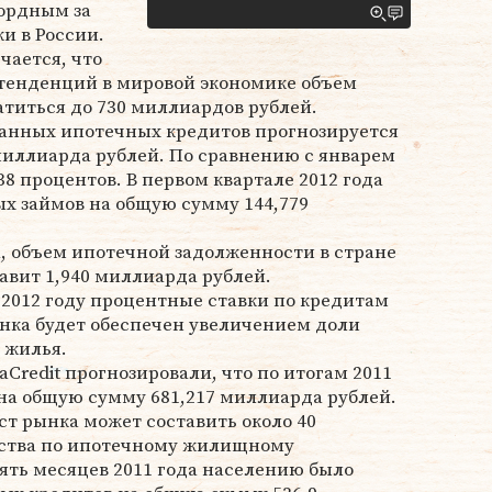
кордным за
и в России.
чается, что
тенденций в мировой экономике объем
титься до 730 миллиардов рублей.
данных ипотечных кредитов прогнозируется
миллиарда рублей. По сравнению с январем
38 процентов. В первом квартале 2012 года
х займов на общую сумму 144,779
, объем ипотечной задолженности в стране
тавит 1,940 миллиарда рублей.
2012 году процентные ставки по кредитам
ынка будет обеспечен увеличением доли
 жилья.
taCredit прогнозировали, что по итогам 2011
на общую сумму 681,217 миллиарда рублей.
ост рынка может составить около 40
тства по ипотечному жилищному
ять месяцев 2011 года населению было