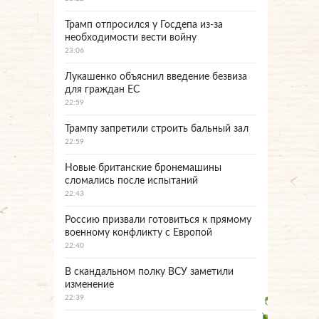
Трамп отпросился у Госдепа из-за
необходимости вести войну
23:06
Лукашенко объяснил введение безвиза
для граждан ЕС
22:59
Трампу запретили строить бальный зал
22:59
Новые британские бронемашины
сломались после испытаний
22:43
Россию призвали готовиться к прямому
военному конфликту с Европой
22:40
В скандальном полку ВСУ заметили
изменение
22:39