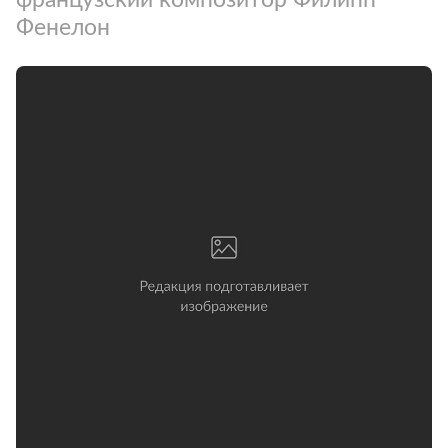
Фенелон