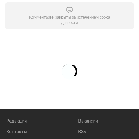
Комментарии закрыты за истечением срока
давности
Редакция
Вакансии
Контакты
RSS