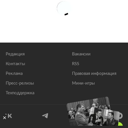
Редакция
Вакансии
Контакты
RSS
Реклама
Правовая информация
Пресс-релизы
Мини-игры
Техподдержка