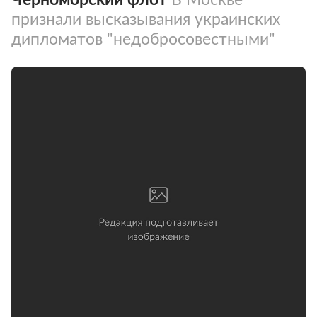
признали высказывания украинских
дипломатов "недобросовестными"