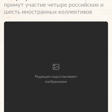
примут участие четыре российских и
шесть иностранных коллективов