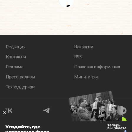
Редакция
Вакансии
Контакты
RSS
Реклама
Правовая информация
Пресс-релизы
Мини-игры
Техподдержка
18
+
Угадайте, где
настоящее фото
© 1999–2026 Все права защищены.