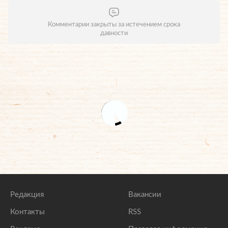
Комментарии закрыты за истечением срока
давности
Редакция
Вакансии
Контакты
RSS