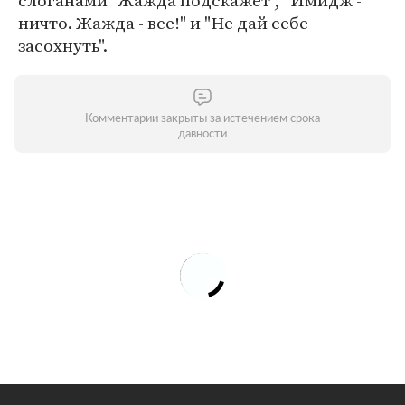
слоганами "Жажда подскажет", "Имидж -
ничто. Жажда - все!" и "Не дай себе
засохнуть".
Комментарии закрыты за истечением срока
давности