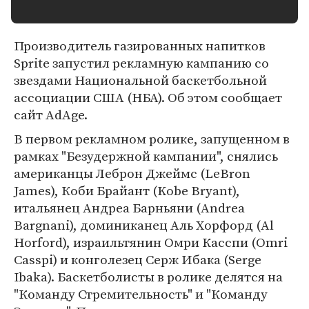
Производитель газированных напитков
Sprite запустил рекламную кампанию со
звездами Национальной баскетбольной
ассоциации США (НБА). Об этом сообщает
сайт AdAge.
В первом рекламном ролике, запущенном в
рамках "Безудержной кампании", снялись
американцы Леброн Джеймс (LeBron
James), Коби Брайант (Kobe Bryant),
итальянец Андреа Барньяни (Andrea
Bargnani), доминиканец Аль Хорфорд (Al
Horford), израильтянин Омри Касспи (Omri
Casspi) и конголезец Серж Ибака (Serge
Ibaka). Баскетболисты в ролике делятся на
"Команду Стремительность" и "Команду