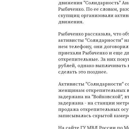
движения "Солидарность" Ан
Рыбаченко. По ее словам, раз
скупщиц организовали акти
движения.
Рыбаченко рассказала, что о
активисты "Солидарности" на
нем телефону, они договорили
приехали Рыбаченко и еще дв
открепительные. За них поку
рублей, однако выплачивать 
сделать это позднее.
Активисты "Солидарности" со
женщинам открепительных в
задержана на "Войковской", в
задержана - на станции метро
продажа открепительных осу
записывалась скрытой камер
На сайте ГУ МВД России по 