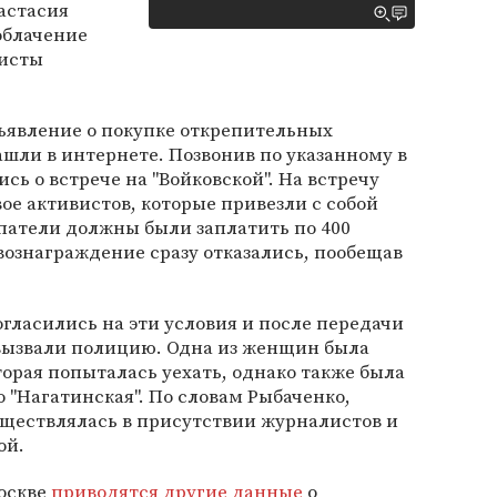
астасия
облачение
висты
бъявление о покупке открепительных
шли в интернете. Позвонив по указанному в
сь о встрече на "Войковской". На встречу
ое активистов, которые привезли с собой
патели должны были заплатить по 400
вознаграждение сразу отказались, пообещав
гласились на эти условия и после передачи
ызвали полицию. Одна из женщин была
торая попыталась уехать, однако также была
 "Нагатинская". По словам Рыбаченко,
ществлялась в присутствии журналистов и
ой.
Москве
приводятся другие данные
о