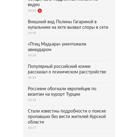
видео
10:31
Внешний вид Полины Гагариной в
купальнике на яхте вызвал споры в сети
10:30
«Птиц Мадьяра» уничтожили
авиаударом
10:26
Популярный российский комик
рассказал о психическом расстройстве
10:23
Россияне обогнали европейцев по
визитам на курорт Турции
10:19
Стали известны подробности о поиске
пропавших без вести жителей Курской
области
10:17