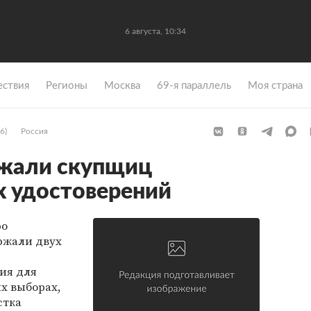
6 августа, 10:34
ствия
Регионы
Москва
69-я параллель
Моя страна
6)
Россия
ржали скупщиц
х удостоверений
ро
ержали двух
ия для
х выборах,
стка