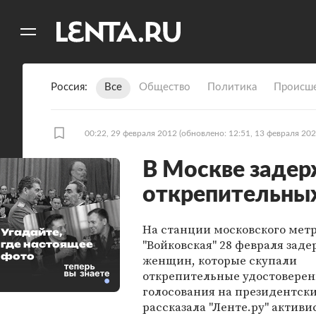
11
A
Россия
Все
Общество
Политика
Происше
00:22, 29 февраля 2012
(обновлено: 12:51, 13 февраля 202
В Москве заде
открепительны
На станции московского мет
Угадайте,
"Войковская" 28 февраля зад
где настоящее
фото
женщин, которые скупали
открепительные удостоверен
голосования на президентски
рассказала "Ленте.ру" активи