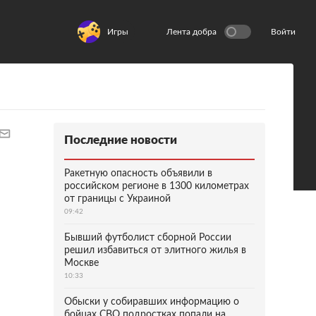
Игры
Лента добра
Войти
Последние новости
Ракетную опасность объявили в
российском регионе в 1300 километрах
от границы с Украиной
09:42
Бывший футболист сборной России
решил избавиться от элитного жилья в
Москве
10:33
Обыски у собиравших информацию о
бойцах СВО подростках попали на