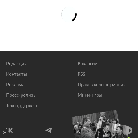
Редакция
Вакансии
Контакты
RSS
Реклама
Правовая информация
Пресс-релизы
Мини-игры
Техподдержка