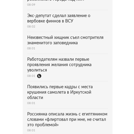
08:09
Экс-депутат сделал заявление о
вербовке финнов в ВСУ
08:02
Неизвестный хищник съел смотрителя
знаменитого заповедника
08:01
Работодателям назвали первые
проявления желания сотрудника
уволиться
08:01
Появились первые кадры с места
крушения самолета в Иркутской
области
08:01
Россиянка описала жизнь с египтянином
словами «флиртовал при мне, не считал
это проблемой»
08:01