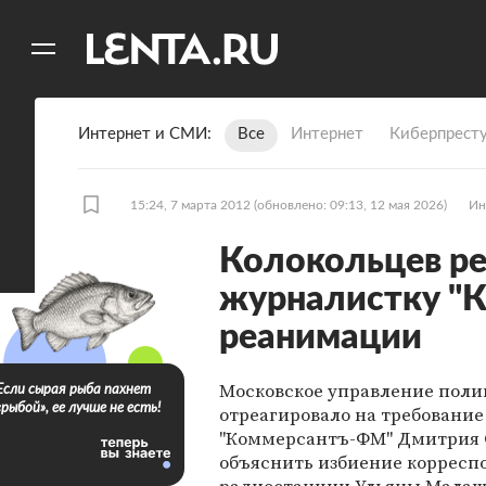
11
A
Интернет и СМИ
Все
Интернет
Киберпрест
15:24, 7 марта 2012
(обновлено: 09:13, 12 мая 2026)
Ин
Колокольцев ре
журналистку "
реанимации
Московское управление пол
Если сырая рыба пахнет
«рыбой», ее лучше не есть!
отреагировало на требование
"Коммерсантъ-ФМ" Дмитрия 
объяснить избиение корресп