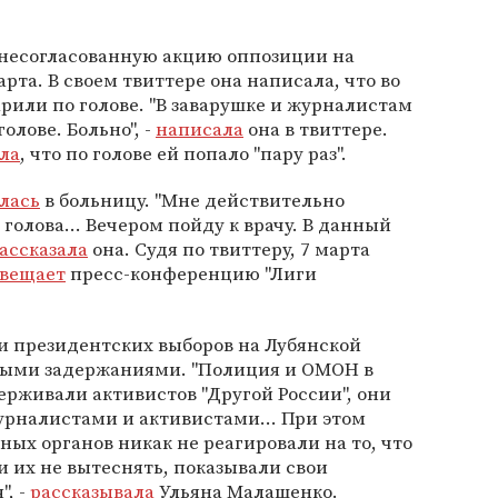
несогласованную акцию оппозиции на
та. В своем твиттере она написала, что во
арили по голове. "В заварушке и журналистам
олове. Больно", -
написала
она в твиттере.
ла
, что по голове ей попало "пару раз".
лась
в больницу. "Мне действительно
 голова... Вечером пойду к врачу. В данный
ассказала
она. Судя по твиттеру, 7 марта
свещает
пресс-конференцию "Лиги
 президентских выборов на Лубянской
выми задержаниями. "Полиция и ОМОН в
держивали активистов "Другой России", они
урналистами и активистами... При этом
ых органов никак не реагировали на то, что
 их не вытеснять, показывали свои
, -
рассказывала
Ульяна Малашенко.