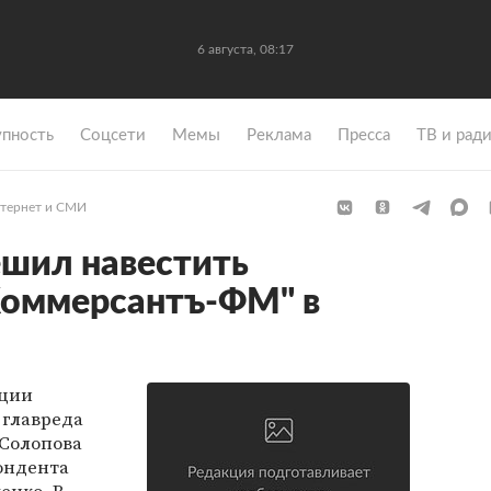
6 августа, 08:17
упность
Coцсети
Мемы
Реклама
Пресса
ТВ и рад
тернет и СМИ
шил навестить
Коммерсантъ-ФМ" в
иции
 главреда
Солопова
ондента