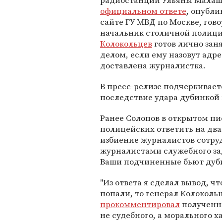
радиостанции Ульяны Малаш
официальном ответе
, опубл
сайте ГУ МВД по Москве, гово
начальник столичной полиц
Колокольцев
готов лично зан
делом, если ему назовут адр
доставлена журналистка.
В пресс-релизе подчеркивает
последствие удара дубинкой п
Ранее Солопов в открытом п
полицейских ответить на два
избиение журналистов сотру
журналистами служебного зад
Ваши подчиненные бьют дуби
"Из ответа я сделал вывод, ч
попали, то генерал Колокольц
прокомментировал
полученны
не судебного, а морального х