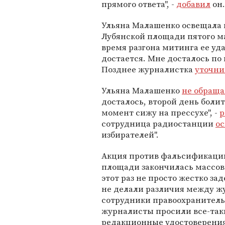
прямого ответа", -
добавил
он.
Ульяна Малашенко освещала 
Лубянской площади пятого мар
время разгона митинга ее уд
достается. Мне досталось по г
Позднее журналистка
уточни
Ульяна Малашенко
не обраща
досталось, второй день болит
момент сижу на прессухе", -
р
сотрудница радиостанции
о
избирателей".
Акция против фальсификации
площади закончилась массо
этот раз не просто жестко за
не делали различия между ж
сотрудники правоохранительн
журналисты просили все-таки
редакционные удостоверения"