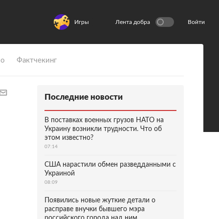
Игры
Лента добра
Войти
ио
Фактчекинг
Последние новости
В поставках военных грузов НАТО на
Украину возникли трудности. Что об
этом известно?
07:14
США нарастили обмен разведданными с
Украиной
08:09
Появились новые жуткие детали о
расправе внучки бывшего мэра
российского города над ним