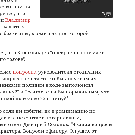
енко. В
икованном на
рится, что
ии
Владимир
яться этим
ес больницы, в реанимацию которой
ся, что Колокольцев "прекрасно понимает
о голове".
исьме
попросил
руководителя столичных
 вопроса: "считаете ли Вы допустимым
дниками полиции в ходе выполнения
ания?" и "считаете ли Вы нормальным, что
нкой по голове женщину?"
то если вы избиты, но в реанимацию не
ев вас не считает потерпевшим, -
й ответ Дмитрий Солопов. "Я задал вопросы
арактера. Вопросы офицеру. Он ушел от