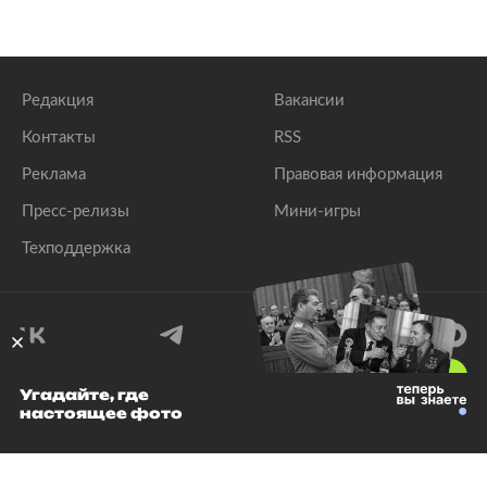
Редакция
Вакансии
Контакты
RSS
Реклама
Правовая информация
Пресс-релизы
Мини-игры
Техподдержка
18
+
Угадайте, где
настоящее фото
© 1999–2026 Все права защищены.
ООО «Лента.Ру»
Лента добра