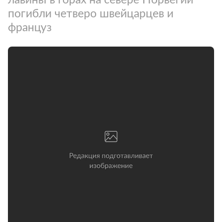
погибли четверо швейцарцев и
француз