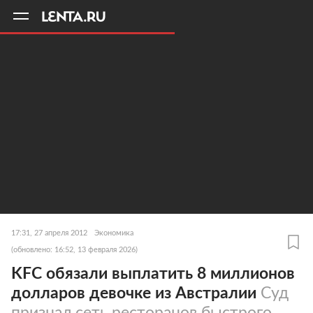
11
A
17:31, 27 апреля 2012
Экономика
(обновлено: 16:52, 13 февраля 2026)
KFC обязали выплатить 8 миллионов
долларов девочке из Австралии
Суд
признал сеть ресторанов быстрого