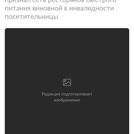
питания виновной в инвалидности
посетительницы