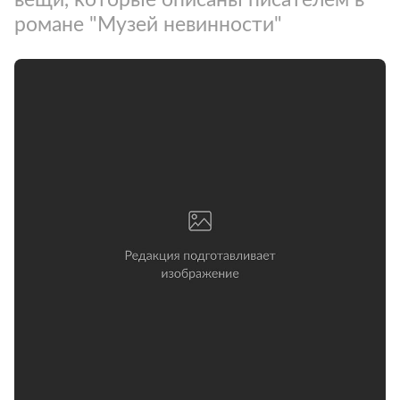
романе "Музей невинности"