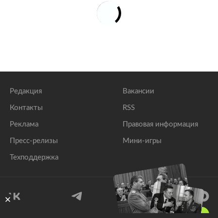
Редакция
Вакансии
Контакты
RSS
Реклама
Правовая информация
Пресс-релизы
Мини-игры
Техподдержка
18
+