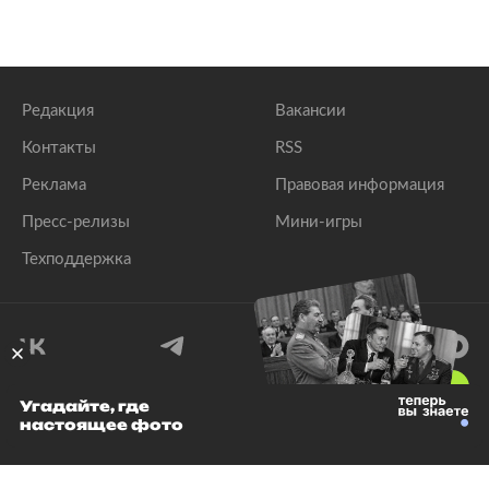
Редакция
Вакансии
Контакты
RSS
Реклама
Правовая информация
Пресс-релизы
Мини-игры
Техподдержка
18
+
Угадайте, где
настоящее фото
© 1999–2026 Все права защищены.
ООО «Лента.Ру»