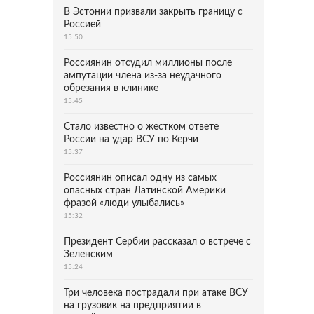
В Эстонии призвали закрыть границу с
Россией
15:50
Россиянин отсудил миллионы после
ампутации члена из-за неудачного
обрезания в клинике
15:45
Стало известно о жестком ответе
России на удар ВСУ по Керчи
15:37
Россиянин описал одну из самых
опасных стран Латинской Америки
фразой «люди улыбались»
15:32
Президент Сербии рассказал о встрече с
Зеленским
15:24
Три человека пострадали при атаке ВСУ
на грузовик на предприятии в