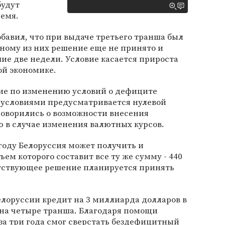
будут
емя.
бавил, что при выдаче третьего транша был
ному из них решение еще не принято и
ие две недели. Условие касается прироста
ой экономике.
ие по изменению условий о дефиците
 условиями предусматривается нулевой
говорились о возможности внесения
ю в случае изменения валютных курсов.
 году Белоруссия может получить и
ем которого составит все ту же сумму - 440
тствующее решение планируется принять
елоруссии кредит на 3 миллиарда долларов в
н на четыре транша. Благодаря помощи
за три года смог сверстать бездефицитный