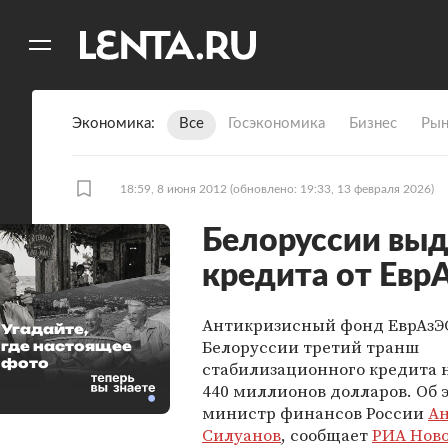
11
A
Экономика
Все
Госэкономика
Бизнес
Рын
18:59, 8 июня 2012
(обновлено: 19:33, 13 февраля 2026)
Белоруссии выд
кредита от Евр
Антикризисный фонд ЕврАзЭ
Угадайте,
Белоруссии третий транш
где настоящее
фото
стабилизационного кредита 
440 миллионов долларов. Об 
министр финансов России
А
Силуанов
, сообщает
РИА Нов