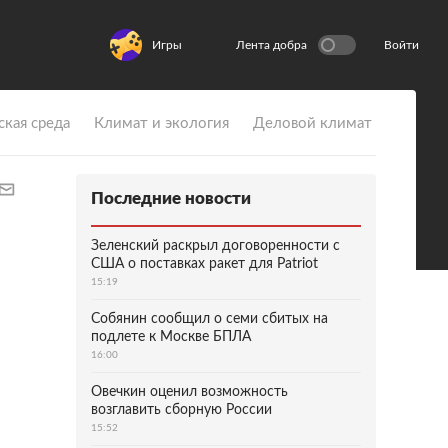
Игры
Лента добра
Войти
ская среда
Климат и экология
Деловой климат
Последние новости
Зеленский раскрыл договоренности с
США о поставках ракет для Patriot
15:19
Собянин сообщил о семи сбитых на
подлете к Москве БПЛА
16:00
Овечкин оценил возможность
возглавить сборную России
15:52