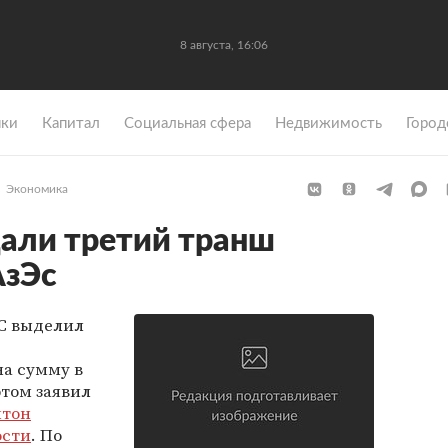
8 августа, 16:06
ки
Капитал
Социальная сфера
Недвижимость
Город
Экономика
али третий транш
АзЭс
С выделил
на сумму в
этом заявил
нтон
ости
. По