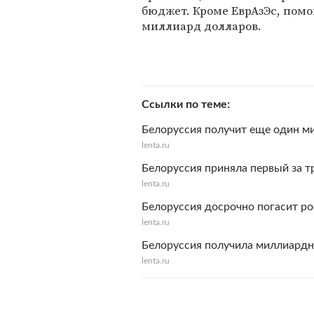
бюджет. Кроме ЕврАзЭс, помо
миллиард долларов.
Ссылки по теме
Белоруссия получит еще один м
lenta.ru
Белоруссия приняла первый за 
lenta.ru
Белоруссия досрочно погасит р
lenta.ru
Белоруссия получила миллиардн
lenta.ru