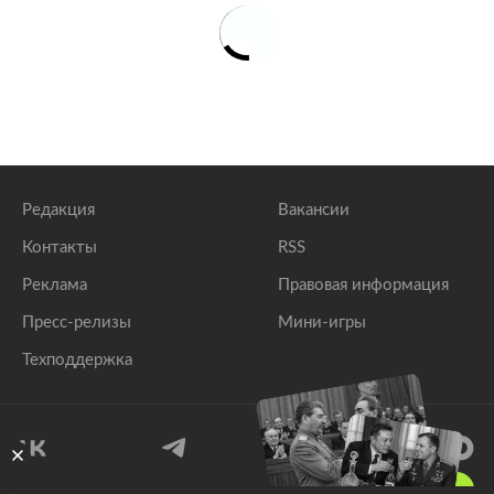
Редакция
Вакансии
Контакты
RSS
Реклама
Правовая информация
Пресс-релизы
Мини-игры
Техподдержка