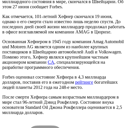
миллиардного состояния в мире, скончался в Швейцарии. Об
этом 27 июня сообщает Forbes.
Как отмечается, 101-летний Хефнер скончался 19 июня,
однако о его смерти стало известно лишь неделю спустя. До
последних дней своей жизни миллиардер продолжал работать
в офисе возглавляемой им компании AMAG в Цюрихе.
Основанная Хефнером в 1945 году компания Amag Automobil
und Motoren AG является одним из наиболее крупных
поставщиков в Швейцарию автомобилей Audi и Volkswagen.
Помимо этого, Хефнер являлся крупнейшим частным
акционером компании
CA
, специализирующейся на
разработке программного обеспечения.
Forbes оценивал состояние Хефнера в 4,3 миллиарда
долларов, поставив его в ежегодном
рейтинге
богатейших
людей планеты 2012 года на 248-е место.
После смерти Хефнера самым возрастным миллиардером в
мире стал 96-летний Дэвид Рокфеллер. Состояние внука
основателя Standard Oil Джона Рокфеллера оценивается в 2,5
миллиарда долларов.