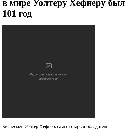
в мирe
Уолтеру Хефнеру был
101 год
Бизнесмен Уолтер Хефнер, самый старый обладатель