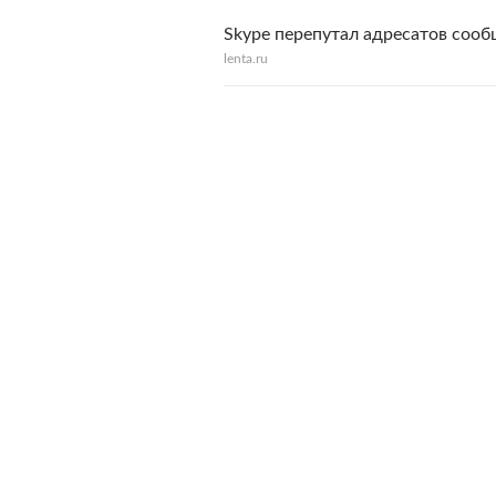
Skype перепутал адресатов соо
lenta.ru