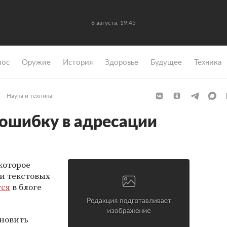
6 августа, 19:45
мос
Оружие
История
Здоровье
Будущее
Техника
Наука и техника
 ошибку в адресации
которое
и текстовых
тся
в блоге
новить