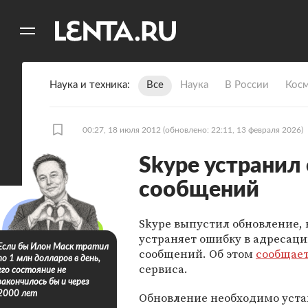
11
A
Наука и техника
Все
Наука
В России
Кос
00:27, 18 июля 2012
(обновлено: 22:11, 13 февраля 2026)
Skype устранил
сообщений
Skype выпустил обновление, 
устраняет ошибку в адресаци
Если бы Илон Маск тратил
сообщений. Об этом
сообщае
по 1 млн долларов в день,
сервиса.
его состояние не
закончилось бы и через
2000 лет
Обновление необходимо уста