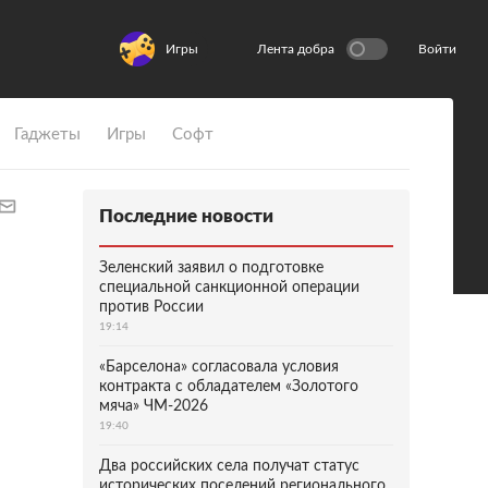
Игры
Лента добра
Войти
Гаджеты
Игры
Софт
Последние новости
Зеленский заявил о подготовке
специальной санкционной операции
против России
19:14
«Барселона» согласовала условия
контракта с обладателем «Золотого
мяча» ЧМ-2026
19:40
Два российских села получат статус
исторических поселений регионального