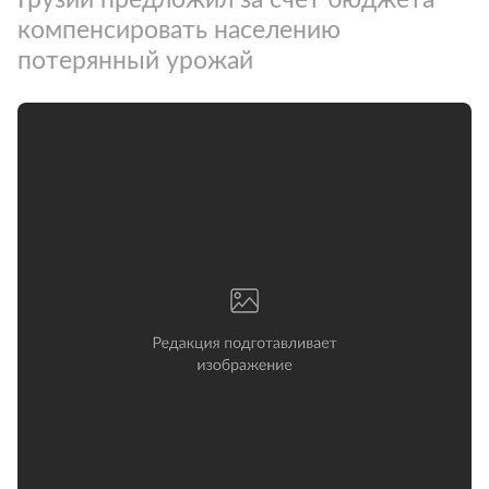
компенсировать населению
потерянный урожай