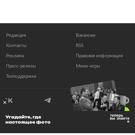
Редакция
Вакансии
Контакты
RSS
Реклама
Правовая информация
Пресс-релизы
Мини-игры
Техподдержка
18
+
Угадайте, где
настоящее фото
© 1999–2026 Все права защищены.
ООО «Лента.Ру»