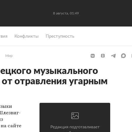
8 августа, 01:49
вия
Конфликты
Преступность
Мир
ецкого музыкального
 от отравления угарным
узыки
Шлезвиг-
из
на сайте