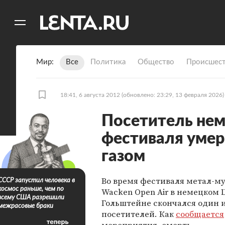
11
A
Мир
Все
Политика
Общество
Происшест
18:41, 6 августа 2012
(обновлено: 23:29, 13 февраля 2026)
Посетитель нем
фестиваля умер
газом
Во время фестиваля метал-м
СССР запустил человека в
космос раньше, чем по
Wacken Open Air в немецком 
всему США разрешили
Гольштейне скончался один 
межрасовые браки
посетителей. Как
сообщается