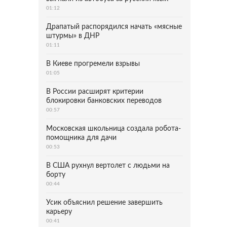
01:12
Драпатый распорядился начать «мясные
штурмы» в ДНР
01:11
В Киеве прогремели взрывы
01:05
В России расширят критерии
блокировки банковских переводов
00:57
Московская школьница создала робота-
помощника для дачи
00:53
В США рухнул вертолет с людьми на
борту
00:44
Усик объяснил решение завершить
карьеру
00:41