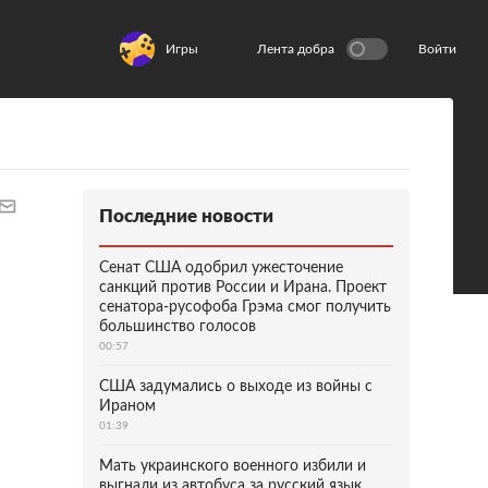
Игры
Лента добра
Войти
Последние новости
Сенат США одобрил ужесточение
санкций против России и Ирана. Проект
сенатора-русофоба Грэма смог получить
большинство голосов
00:57
США задумались о выходе из войны с
Ираном
01:39
Мать украинского военного избили и
выгнали из автобуса за русский язык