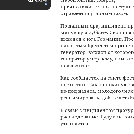
мероприятия, смерть,
предположительно, наступил
отравления угарным газом.
По данным dpa, инцидент пр
минувшую субботу. Скончавши
выходец с юга Германии. Пред
накрытым брезентом прицепо
генератор, выхлоп от которо
генератор умершему, или это
неизвестно.
Как сообщается на сайте фест
после того, как он покинул 
из-под навеса, молодого чел
реанимировать, добавляет dp
В связи с инцидентом проку
расследование. Будут ли ком
уточняется.