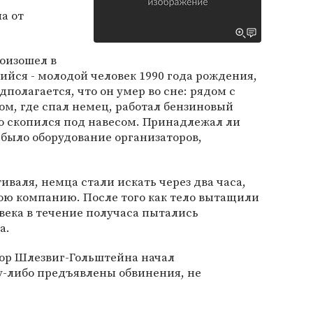
а от
оизошел в
йся - молодой человек 1990 года рождения,
полагается, что он умер во сне: рядом с
м, где спал немец, работал бензиновый
го скопился под навесом. Принадлежал ли
 было оборудование организаторов,
иваля, немца стали искать через два часа,
свою компанию. После того как тело вытащили
овека в течение получаса пытались
a.
рор Шлезвиг-Гольштейна начал
у-либо предъявлены обвинения, не