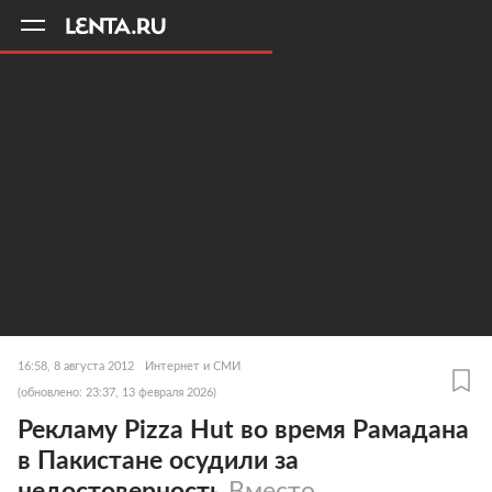
11
A
16:58, 8 августа 2012
Интернет и СМИ
(обновлено: 23:37, 13 февраля 2026)
Рекламу Pizza Hut во время Рамадана
в Пакистане осудили за
недостоверность
Вместо