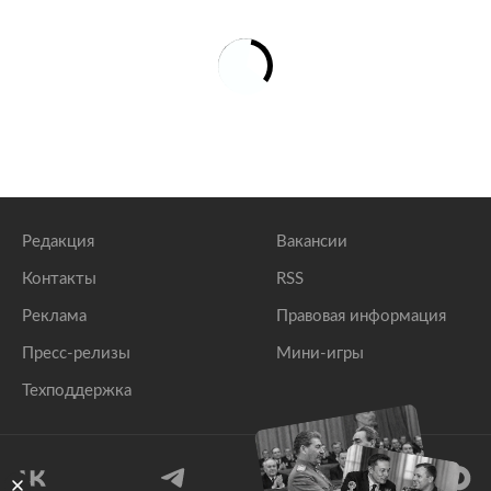
Редакция
Вакансии
Контакты
RSS
Реклама
Правовая информация
Пресс-релизы
Мини-игры
Техподдержка