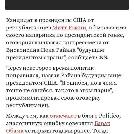
Кандидат в президенты США от
республиканцев
Митт Ромни
, объявляя имя
своего напарника по президентской гонке,
оговорился и назвал конгрессмена от
Висконсина Пола Райана "будущим
президентом страны", сообщает CNN.
Через некоторое время политик
поправился, назвав Райана будущим вице-
президентом США. "Я ошибся, но в чем я
точно не ошибся, так это в этом парне", -
прокомментировал свою оговорку
республиканец.
Между тем, как
отмечают
в блоге Politico,
аналогичную ошибку совершил
Барак
Обама
четырьмя годами ранее. Тогда