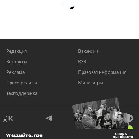
Редакция
Вакансии
Контакты
RSS
Реклама
Правовая информация
Пресс-релизы
Мини-игры
Техподдержка
18
+
Угадайте, где