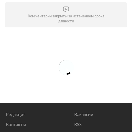
Комментарии закрыты за истечением срока
давности
Редакция
Вакансии
Контакты
RSS