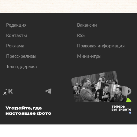
Редакция
Вакансии
Контакты
RSS
Реклама
Правовая информация
Пресс-релизы
Мини-игры
Техподдержка
18
+
Угадайте, где
настоящее фото
© 1999–2026 Все права защищены.
ООО «Лента.Ру»
Лента добра