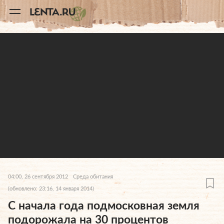
11
A
04:00, 26 сентября 2012
Среда обитания
(обновлено: 23:16, 14 января 2014)
С начала года подмосковная земля
подорожала на 30 процентов