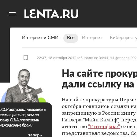
11
A
Интернет и СМИ
Все
Интернет
Киберпрест
22:37, 18 октября 2012
(обновлено: 04:44, 14 февраля 202
На сайте проку
дали ссылку на
На сайте прокуратуры Пермск
октября появились ссылки на
СССР запустил человека в
запрещенную в России книгу
космос раньше, чем по
Гитлера "Майн Кампф", перед
всему США разрешили
агентство
"Интерфакс"
слова
межрасовые браки
представителя ведомства. С