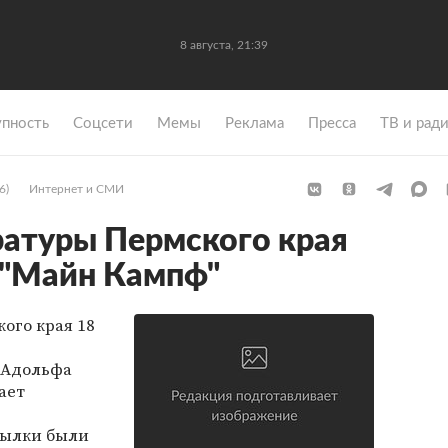
8 августа, 21:39
упность
Coцсети
Мемы
Реклама
Пресса
ТВ и рад
6)
Интернет и СМИ
ратуры Пермского края
 "Майн Кампф"
ого края 18
 Адольфа
ает
сылки были