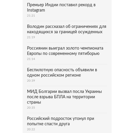
Премьер Индии поставил рекорд в
Instagram
21:21
Володин рассказал об ограничениях для
находящихся за границей осужденных
21:19
Россиянин выиграл золото чемпионата
Европы по современному пятиборью
21:14
Беспилотную опасность объявили в
одном российском регионе
20:39
МИД Болгарии вызвал посла Украины
после взрыва БПЛА на территории
страны
20:35
Российский подросток утонул при
попытке спасти друга
20:22