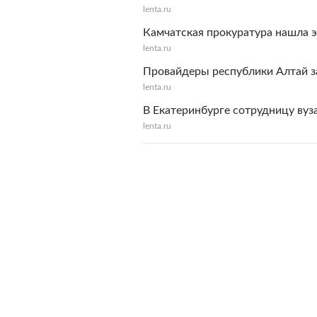
lenta.ru
Камчатская прокуратура нашла 
lenta.ru
Провайдеры республики Алтай з
lenta.ru
В Екатеринбурге сотрудницу вуз
lenta.ru