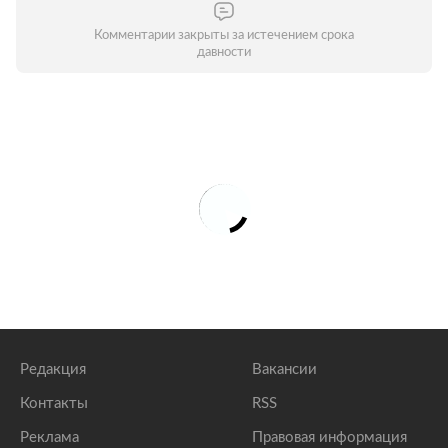
Комментарии закрыты за истечением срока
давности
Редакция
Вакансии
Контакты
RSS
Реклама
Правовая информация