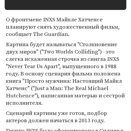
О фронтмене INXS Майкле Хатченсе
планируют снять художественный фильм,
сообщает The Guardian.
Картина будет называться "Столкновение
двух миров" ("Two Worlds Colliding") - это
слегка искаженная строчка из сингла INXS
"Never Tear Us Apart", выпущенного в 1988
году. В основу сценария фильма положена
книга "Просто мужчина: Настоящий Майкл
Хатченс" ("Just a Man: The Real Michael
Hutchence"), написанная матерью и сестрой
исполнителя.
Сценарий картины уже готов, подбор
актеров должен начаться в 2013 году.
Группа INXS была сформирована в Сиднее в