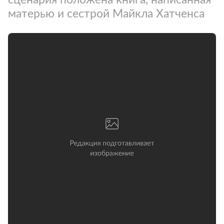
матерью и сестрой Майкла Хатченса