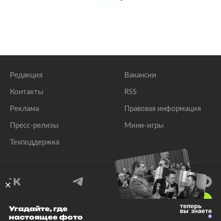
Редакция
Вакансии
Контакты
RSS
Реклама
Правовая информация
Пресс-релизы
Мини-игры
Техподдержка
18
+
Угадайте, где
настоящее фото
© 1999–2026 Все права защищены.