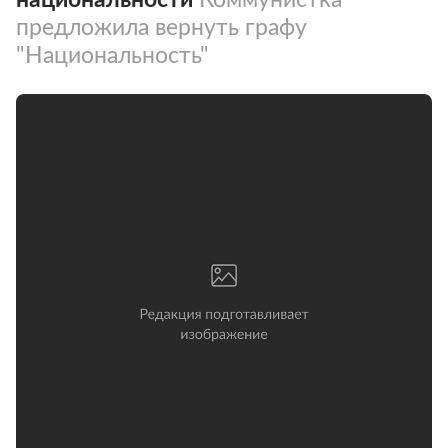
предложила вернуть графу
"Национальность"