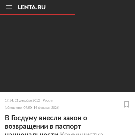
11
A
17:54, 21 декабря 2012
Россия
(обновлено: 09:50, 14 февраля 2026)
В Госдуму внесли закон о
возвращении в паспорт
национальности
Коммунистка