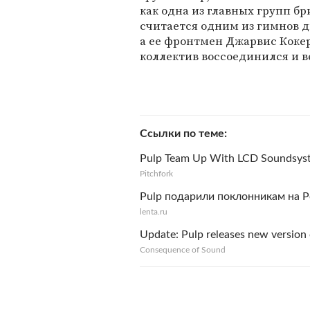
как одна из главных групп бр
считается одним из гимнов дв
а ее фронтмен Джарвис Кокер 
коллектив воссоединился и в
Ссылки по теме
Pulp Team Up With LCD Soundsyst
Pitchfork
Pulp подарили поклонникам на 
lenta.ru
Update: Pulp releases new version
Consequence of Sound