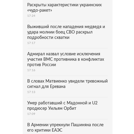
Раскрыты характеристики украинских
«чудо-ракет»
17:24
Выживший после нападения медведя и
удара молнии боец СВО раскрыл
подробности схватки
17:17
Адмирал назвал условие исключения
участия ВМС противника в конфликтах
против России
17:16
В словах Матвиенко увидели тревожный
сигнал для Еревана
17:13
Умер работавший с Мадонной и U2
продюсер Уильям Орбит
17:09
В Армении упрекнули Пашиняна после
его критики ЕАЭС