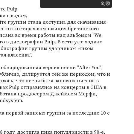
те Pulp
ки с кодом,
айте группы стала доступна для скачивания
, что это старая композиция британского
писана во время работы над альбомом "We
его в дискографии Pulp. В сети уже ходило
в биографии группы ударником Ником
ая классика".
обнародованная версия песни "After You",
блично, датируется тем же периодом, что и
лось, что песня была заново записана в
, как Pulp отправились на концерты в США в
работана продюсером Джеймсом Мерфи,
ndsystem.
тала первой записью группы за последние 10 с
8 году, достигла пика популярности в 90-е,