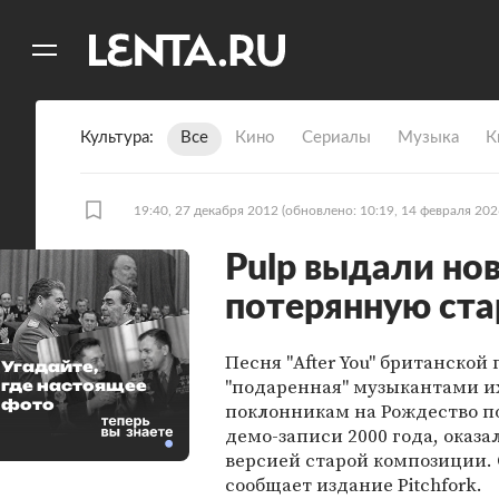
11
A
Культура
Все
Кино
Сериалы
Музыка
К
19:40, 27 декабря 2012
(обновлено: 10:19, 14 февраля 202
Pulp выдали но
потерянную ст
Песня "After You" британской 
Угадайте,
"подаренная" музыкантами и
где настоящее
фото
поклонникам на Рождество п
демо-записи 2000 года, оказа
версией старой композиции. 
сообщает издание Pitchfork.