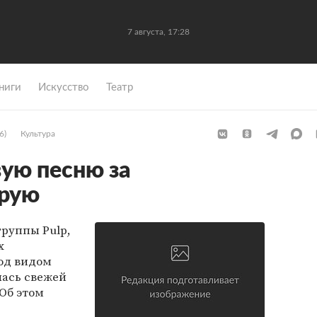
7 августа, 17:28
ниги
Искусство
Театр
6)
Культура
вую песню за
арую
группы Pulp,
х
од видом
лась свежей
Об этом