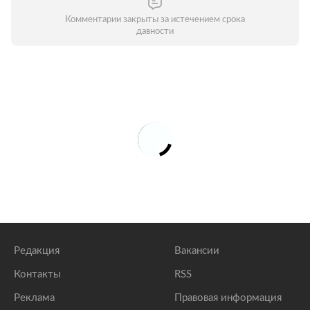
Комментарии закрыты за истечением срока
давности
Редакция
Вакансии
Контакты
RSS
Реклама
Правовая информация