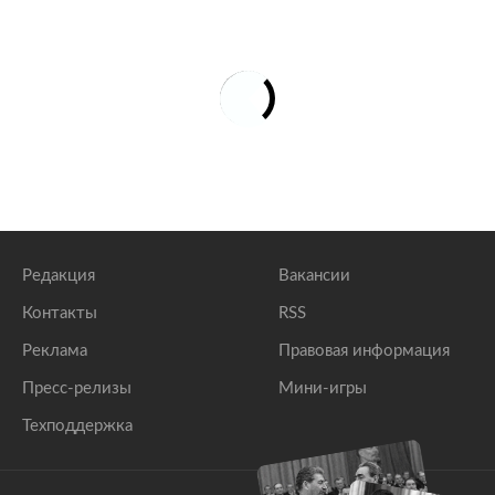
Редакция
Вакансии
Контакты
RSS
Реклама
Правовая информация
Пресс-релизы
Мини-игры
Техподдержка