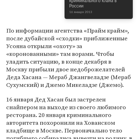
криминального клана в
России
16 января 2013
По информации агентства «Прайм крайм»,
после дубайской «сходки» приближенные
Усояна открыли «охоту» за
«коронованными» там ворами. Чтобы
уладить ситуацию, в конце декабря в
Москву прибыли двое недоброжелателей
Деда Хасана — Мераб Джангвеладзе (Мераб
Сухумский) и Джемо Микеладзе (Джемо).
16 января Дед Хасан был застрелен
снайпером на выходе из своего любимого
ресторана. 20 января криминального
авторитета похоронили на Хованском
кладбище в Москве. Первоначально тело
погибшего собирались вывезти на родину, в