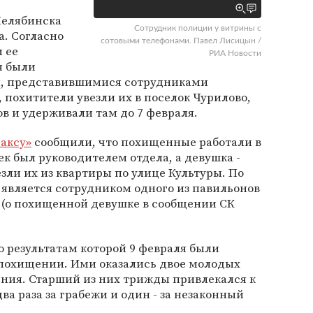
Челябинска
Сотрудник полиции у витрины с
а. Согласно
сотовыми телефонами. Павел Лисицын /
и ее
РИА Новости
я были
, представившимися сотрудниками
 похитители увезли их в поселок Чурилово,
ов и удерживали там до 7 февраля.
аксу»
сообщили, что похищенные работали в
к был руководителем отдела, а девушка -
ли их из квартиры по улице Культуры. По
 является сотрудником одного из павильонов
 (о похищенной девушке в сообщении СК
о результатам которой 9 февраля были
похищении. Ими оказались двое молодых
ения. Старший из них трижды привлекался к
ва раза за грабежи и один - за незаконный