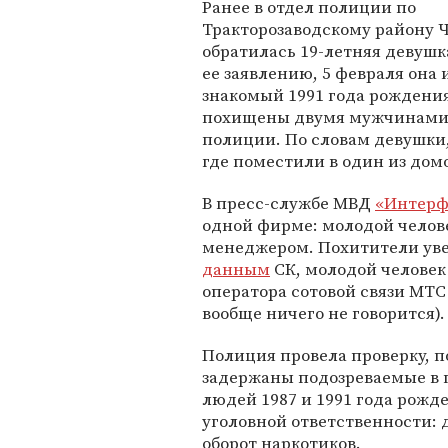
Ранее в отдел полиции по
Тракторозаводскому району 
обратилась 19-летняя девушк
ее заявлению, 5 февраля она 
знакомый 1991 года рождени
похищены двумя мужчинами
полиции. По словам девушки,
где поместили в один из дом
В пресс-службе МВД
«Интерф
одной фирме: молодой челове
менеджером. Похитители увез
данным
СК, молодой человек
оператора сотовой связи МТС
вообще ничего не говорится).
Полиция провела проверку, п
задержаны подозреваемые в 
людей 1987 и 1991 года рожд
уголовной ответственности: д
оборот наркотиков.