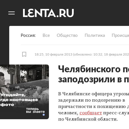
11
A
Россия
Все
Общество
Политика
Происше
18:25, 10 февраля 2013
(обновлено: 10:32, 18 февраля 202
Челябинского 
заподозрили в
В Челябинске офицера угроз
Угадайте,
задержали по подозрению в
где настоящее
фото
причастности к похищению 
человек,
сообщает
пресс-слу
по Челябинской области.