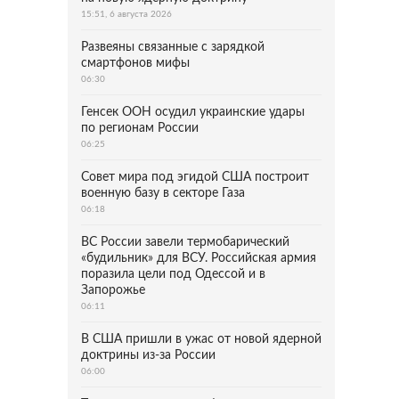
15:51, 6 августа 2026
Развеяны связанные с зарядкой
смартфонов мифы
06:30
Генсек ООН осудил украинские удары
по регионам России
06:25
Совет мира под эгидой США построит
военную базу в секторе Газа
06:18
ВС России завели термобарический
«будильник» для ВСУ. Российская армия
поразила цели под Одессой и в
Запорожье
06:11
В США пришли в ужас от новой ядерной
доктрины из-за России
06:00