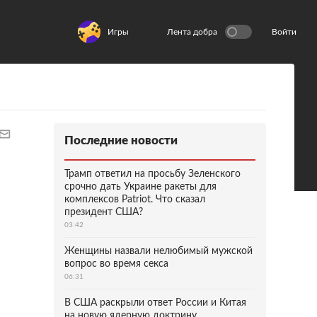
Игры
Лента добра
Войти
Последние новости
Трамп ответил на просьбу Зеленского
срочно дать Украине ракеты для
комплексов Patriot. Что сказал
президент США?
03:42
Женщины назвали нелюбимый мужской
вопрос во время секса
06:31
В США раскрыли ответ России и Китая
на новую ядерную доктрину