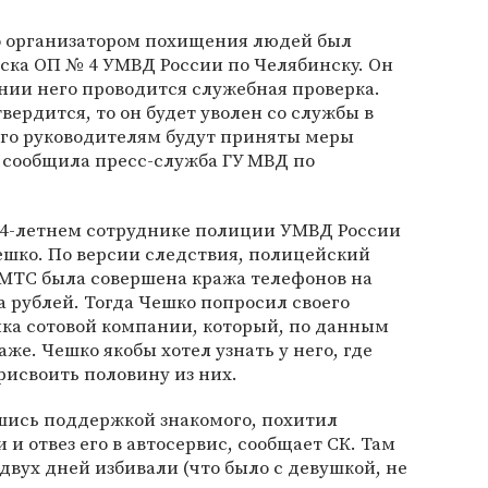
о организатором похищения людей был
ска ОП № 4 УМВД России по Челябинску. Он
нии него проводится служебная проверка.
вердится, то он будет уволен со службы в
 его руководителям будут приняты меры
 сообщила пресс-служба ГУ МВД по
 34-летнем сотруднике полиции УМВД России
ешко. По версии следствия, полицейский
в МТС была совершена кража телефонов на
 рублей. Тогда Чешко попросил своего
ика сотовой компании, который, по данным
же. Чешко якобы хотел узнать у него, где
исвоить половину из них.
вшись поддержкой знакомого, похитил
и отвез его в автосервис, сообщает СК. Там
двух дней избивали (что было с девушкой, не