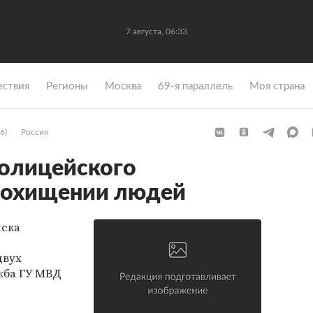
7 августа, 06:33
ствия
Регионы
Москва
69-я параллель
Моя страна
6)
Россия
полицейского
 похищении людей
ыска
двух
жба ГУ МВД