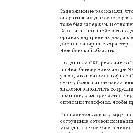
Задержанные рассказали, чт
оперативник уголовного розы
тоже был задержан. В отноше
Если вина полицейского подт
органах внутренних дел, а к
дисциплинарного характера,
Челябинской области.
По данным СКР, речь идет о
по Челябинску Александре Ч
узнал, что в одном из офисо
сумму более одного миллиона
знакомого похитить сотрудн
полиции, был причастен к кра
спрятаны телефоны, чтобы пр
Исполнитель заказа, заручи
сотрудника сотовой компании 
молодого человека в течение 