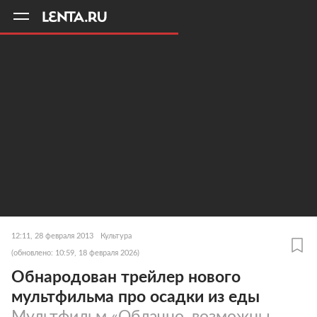
11
A
12:11, 28 февраля 2013
Культура
(обновлено: 10:59, 18 февраля 2026)
Обнародован трейлер нового
мультфильма про осадки из еды
Мультфильм «Облачно, возможны