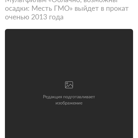
осадки: Месть ГМО» выйдет в прокат
оченью 2013 года