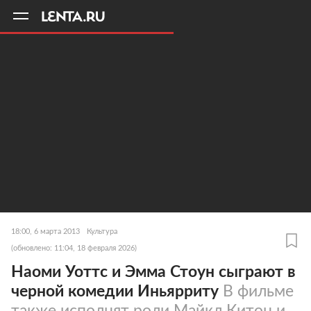
11
A
18:00, 6 марта 2013
Культура
(обновлено: 11:04, 18 февраля 2026)
Наоми Уоттс и Эмма Стоун сыграют в
черной комедии Иньярриту
В фильме
также исполнят роли Майкл Китон и