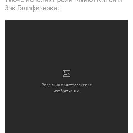
Зак Галифианакис