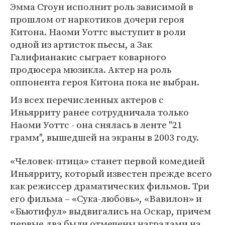
Эмма Стоун исполнит роль зависимой в
прошлом от наркотиков дочери героя
Китона. Наоми Уоттс выступит в роли
одной из артисток пьесы, а Зак
Галифианакис сыграет коварного
продюсера мюзикла. Актер на роль
оппонента героя Китона пока не выбран.
Из всех перечисленных актеров с
Иньярриту ранее сотрудничала только
Наоми Уоттс - она снялась в ленте "21
грамм", вышедшей на экраны в 2003 году.
«Человек-птица» станет первой комедией
Иньярриту, который известен прежде всего
как режиссер драматических фильмов. Три
его фильма – «Сука-любовь», «Вавилон» и
«Бьютифул» выдвигались на Оскар, причем
первые два были отмечены наградами на