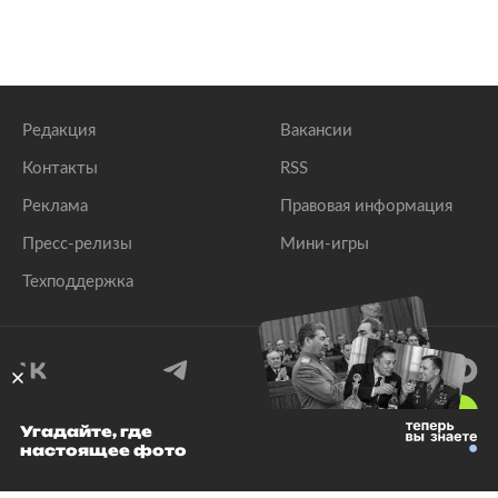
Редакция
Вакансии
Контакты
RSS
Реклама
Правовая информация
Пресс-релизы
Мини-игры
Техподдержка
18
+
Угадайте, где
настоящее фото
© 1999–2026 Все права защищены.
ООО «Лента.Ру»