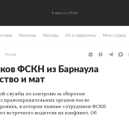
8 августа, 07:04
ствия
Регионы
Москва
69-я параллель
Моя страна
Россия
ков ФСКН из Барнаула
ство и мат
ой службы по контролю за оборотом
из правоохранительных органов после
оролика, в котором пьяные сотрудники ФСКН
т встречного водителя на конфликт. Об