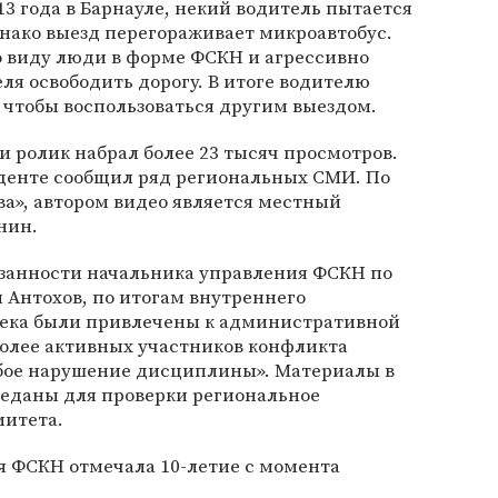
13 года в Барнауле, некий водитель пытается
однако выезд перегораживает микроавтобус.
о виду люди в форме ФСКН и агрессивно
ля освободить дорогу. В итоге водителю
 чтобы воспользоваться другим выездом.
 ролик набрал более 23 тысяч просмотров.
иденте сообщил ряд региональных СМИ. По
а», автором видео является местный
нин.
занности начальника управления ФСКН по
 Антохов, по итогам внутреннего
века были привлечены к административной
более активных участников конфликта
убое нарушение дисциплины». Материалы в
реданы для проверки региональное
митета.
ая ФСКН отмечала 10-летие с момента