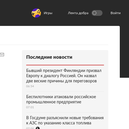
Игры
Лента добра
Войти
Последние новости
Бывший президент Финляндии призвал
Европу к диалогу Россией. Он назвал
две веские причины для переговоров
06:54
Беспилотники атаковали российское
промышленное предприятие
07:01
В Госдуме разъяснили новые требования
к АЗС по указанию класса топлива
07:00