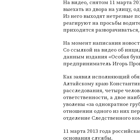
На видео, снятом 11 марта 20
выехать из двора на улицу, 
Из него выходят нетрезвые п
реагируют на просьбы водите
приходится разворачиваться,
На момент написания новости
Со ссылкой на видео об инц
данным издания «Особая букв
предприниматель Игорь Про
Как заявил исполняющий обя
Алтайскому краю Константин
расследования, четыре чело
ответственности, а двое наи
уволены «за однократное гр
отношении одного из них пе
отделение Следственного ко
11 марта 2013 года российск
основания службы.