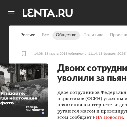
11
A
Россия
Все
Общество
Политика
Происше
14:08, 18 марта 2013
(обновлено: 11:14, 18 февраля 2026)
Двоих сотрудни
уволили за пьян
Двое сотрудников Федеральн
Угадайте,
наркотиков (ФСКН) уволены 
где настоящее
фото
появления в интернете виде
ругаются матом и провоцирую
этом сообщает
РИА Новости
.