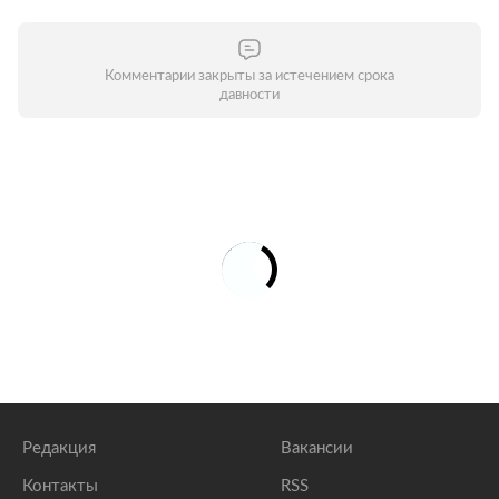
Комментарии закрыты за истечением срока
давности
Редакция
Вакансии
Контакты
RSS