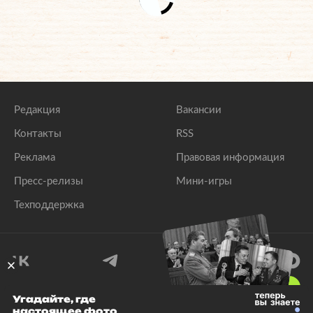
Редакция
Вакансии
Контакты
RSS
Реклама
Правовая информация
Пресс-релизы
Мини-игры
Техподдержка
18
+
Угадайте, где
настоящее фото
© 1999–2026 Все права защищены.