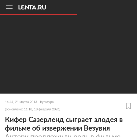
11
A
14:44, 21 марта 2013
Культура
(обновлено: 11:18, 18 февраля 2026)
Кифер Сазерленд сыграет злодея в
фильме об извержении Везувия
Актеру предложили роль в фильме-