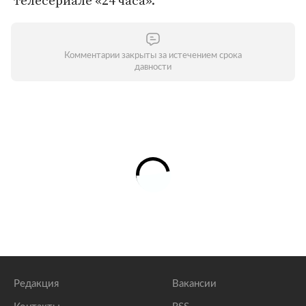
телесериале «24 часа».
Комментарии закрыты за истечением срока
давности
Редакция
Вакансии