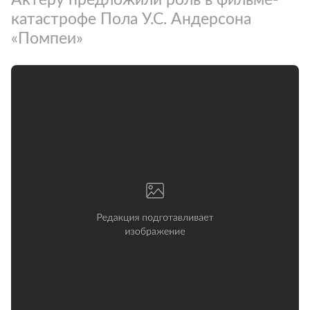
катастрофе Пола У.С. Андерсона
«Помпеи»