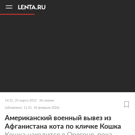
11
A
14:31, 25 марта 2013
Из жизни
(обновлено: 11:21, 18 февраля 2026)
Американский военный вывез из
Афганистана кота по кличке Кошка
Кошка находится в Орегоне, пока