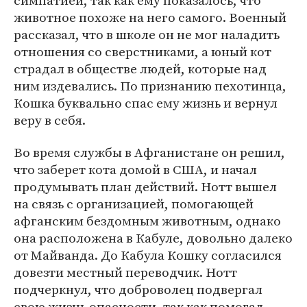
симпатией, так как ему показалось, что
животное похоже на него самого. Военный
рассказал, что в школе он не мог наладить
отношения со сверстниками, а юный кот
страдал в обществе людей, которые над
ним издевались. По признанию пехотинца,
Кошка буквально спас ему жизнь и вернул
веру в себя.
Во время службы в Афганистане он решил,
что заберет кота домой в США, и начал
продумывать план действий. Нотт вышел
на связь с организацией, помогающей
афганским бездомным животным, однако
она расположена в Кабуле, довольно далеко
от Майванда. До Кабула Кошку согласился
довезти местный переводчик. Нотт
подчеркнул, что доброволец подвергал
свою жизнь опасности, так как помогал