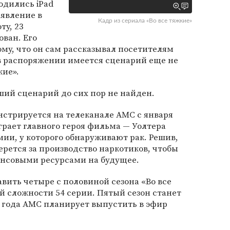
одились iPad
аявление в
Кадр из сериала «Во все тяжкие»
ту, 23
ован. Его
ому, что он сам рассказывал посетителям
о в распоряжении имеется сценарий еще не
кие».
ший сценарий до сих пор не найден.
нстрируется на телеканале AMC с января
грает главного героя фильма — Уолтера
мии, у которого обнаруживают рак. Решив,
берется за производство наркотиков, чтобы
нсовыми ресурсами на будущее.
вить четыре с половиной сезона «Во все
 сложности 54 серии. Пятый сезон станет
 года AMC планирует выпустить в эфир