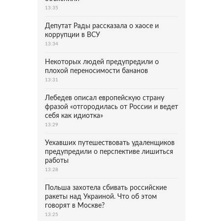
13:35
Депутат Рады рассказала о хаосе и
коррупции в ВСУ
13:34
Некоторых людей предупредили о
плохой переносимости бананов
13:31
Лебедев описал европейскую страну
фразой «отгородилась от России и ведет
себя как идиотка»
13:29
Уехавших путешествовать удаленщиков
предупредили о перспективе лишиться
работы
13:28
Польша захотела сбивать российские
ракеты над Украиной. Что об этом
говорят в Москве?
13:25