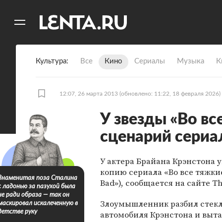
11
A
Культура
Все
Кино
Сериалы
Музыка
К
12:07, 26 марта 2013
(обновлено: 11:22, 18 февраля 2026)
У звезды «Во вс
сценарий сериа
У актера Брайана Крэнстона 
копию сериала «Во все тяжкие
Знаменитая поза Сталина
Bad»), сообщается на сайте Th
с ладонью за пазухой была
не ради образа — так он
Злоумышленник разбил стек
маскировал искалеченную в
детстве руку
автомобиля Крэнстона и выт