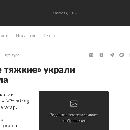
7 августа, 13:37
ниги
Искусство
Театр
Культура
е тяжкие» украли
ла
украли
» («Breaking
e Wrap.
ло
ащил из