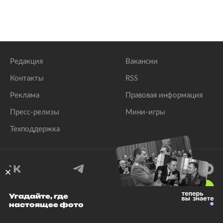
Редакция
Вакансии
Контакты
RSS
Реклама
Правовая информация
Пресс-релизы
Мини-игры
Техподдержка
18
+
Угадайте, где
настоящее фото
© 1999–2026 Все права защищены.
ООО «Лента.Ру»