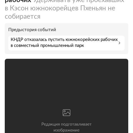
в Кэсон южнокорейцев Пхеньян не
собирается
Предыстория событий
КНДР отказалась пустить южнокорейских рабочих
в совместный промышленный парк